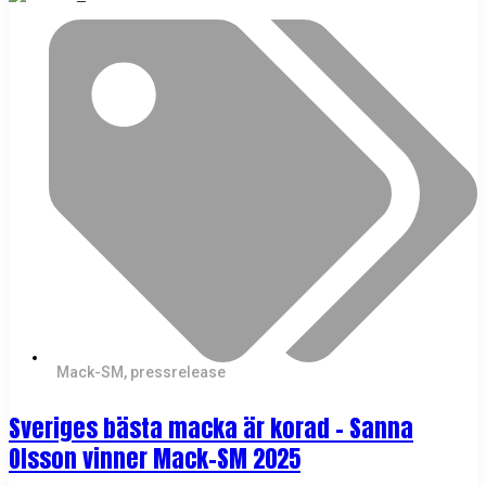
Mack-SM
,
pressrelease
Sveriges bästa macka är korad – Sanna
Olsson vinner Mack-SM 2025