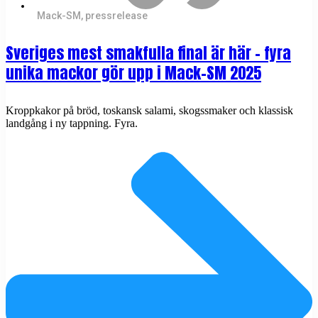
Mack-SM
,
pressrelease
Sveriges mest smakfulla final är här – fyra
unika mackor gör upp i Mack-SM 2025
Kroppkakor på bröd, toskansk salami, skogssmaker och klassisk
landgång i ny tappning. Fyra.