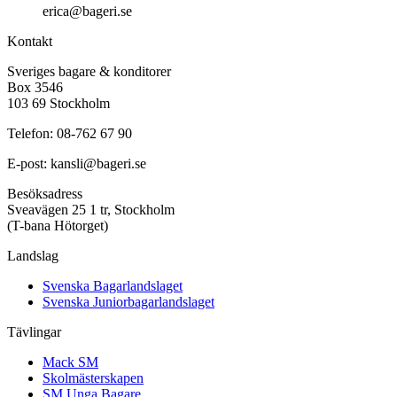
erica@bageri.se
Kontakt
Sveriges bagare & konditorer
Box 3546
103 69 Stockholm
Telefon: 08-762 67 90
E-post: kansli@bageri.se
Besöksadress
Sveavägen 25 1 tr, Stockholm
(T-bana Hötorget)
Landslag
Svenska Bagarlandslaget
Svenska Juniorbagarlandslaget
Tävlingar
Mack SM
Skolmästerskapen
SM Unga Bagare