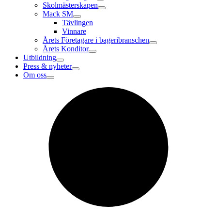
Skolmästerskapen
Mack SM
Tävlingen
Vinnare
Årets Företagare i bageribranschen
Årets Konditor
Utbildning
Press & nyheter
Om oss