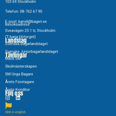
103 69 Stockholm
Telefon: 08-762 67 90
E-post: kansli@bageri.se
Besöksadress
Sveavägen 25 1 tr, Stockholm
(T-bana Hötorget)
Landslag
Svenska Bagarlandslaget
Svenska Juniorbagarlandslaget
Tävlingar
Mack SM
Skolmästerskapen
SM Unga Bagare
Årets Företagare
Årets Konditor
Följ oss
SBK in english