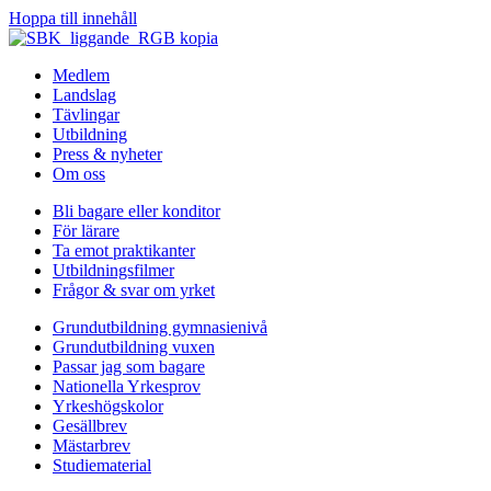
Hoppa till innehåll
Medlem
Landslag
Tävlingar
Utbildning
Press & nyheter
Om oss
Bli bagare eller konditor
För lärare
Ta emot praktikanter
Utbildningsfilmer
Frågor & svar om yrket
Grundutbildning gymnasienivå
Grundutbildning vuxen
Passar jag som bagare
Nationella Yrkesprov
Yrkeshögskolor
Gesällbrev
Mästarbrev
Studiematerial