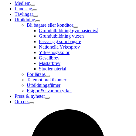
Medlem
Landslag
Tävlingar
Utbildning
Bli bagare eller konditor
Grundutbildning gymnasienivå
Grundutbildning vuxen
Passar jag som bagare
Nationella Yrkesprov
Yrkeshögskolor
Gesällbrev
Mästarbrev
Studiematerial
För lärare
Ta emot praktikanter
Utbildningsfilmer
Frågor & svar om yrket
Press & nyheter
Om oss