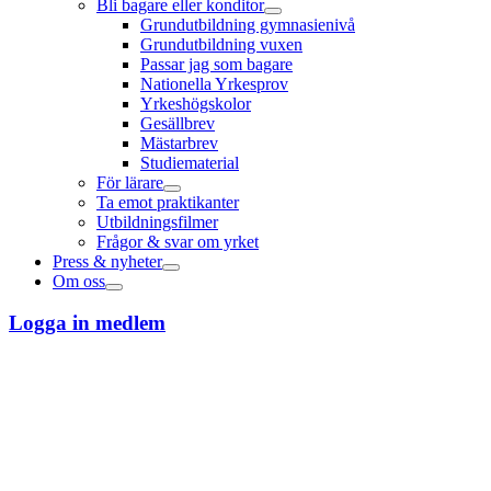
Bli bagare eller konditor
Grundutbildning gymnasienivå
Grundutbildning vuxen
Passar jag som bagare
Nationella Yrkesprov
Yrkeshögskolor
Gesällbrev
Mästarbrev
Studiematerial
För lärare
Ta emot praktikanter
Utbildningsfilmer
Frågor & svar om yrket
Press & nyheter
Om oss
Logga in medlem