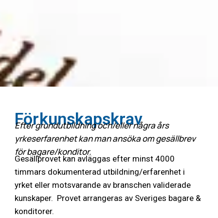
Förkunskapskrav
Efter grundutbildning och/eller några års
yrkeserfarenhet kan man ansöka om gesällbrev
för bagare/konditor.
Gesällprovet kan avläggas efter minst 4000
timmars dokumenterad utbildning/erfarenhet i
yrket eller motsvarande av branschen validerade
kunskaper. Provet arrangeras av Sveriges bagare &
konditorer.