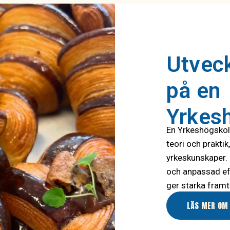
Utveck
på en
Yrkes
En Yrkeshögskol
teori och prakt
yrkeskunskaper. 
och anpassad ef
ger starka framt
LÄS MER OM