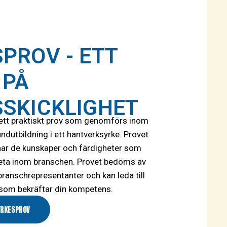
PROV - ETT
 PÅ
SSKICKLIGHET
 ett praktiskt prov som genomförs inom
ndutbildning i ett hantverksyrke. Provet
 har de kunskaper och färdigheter som
rbeta inom branschen. Provet bedöms av
branschrepresentanter och kan leda till
 som bekräftar din kompetens.
YRKESPROV