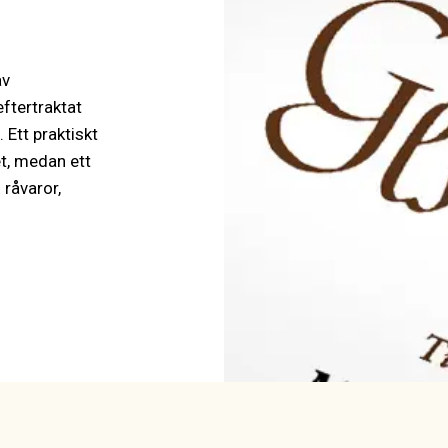
av
ftertraktat
 Ett praktiskt
et, medan ett
 råvaror,