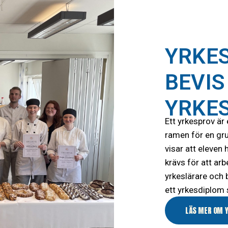
YRKES
BEVIS
YRKE
Ett yrkesprov är
ramen för en gru
visar att eleven
krävs för att a
yrkeslärare och 
ett yrkesdiplom
LÄS MER OM 