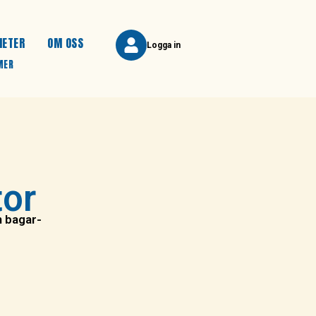
HETER
OM OSS
Logga in
MER
tor
n bagar-