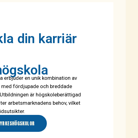
la din karriär
högskola
a erbjuder en unik kombination av
ik, med fördjupade och breddade
Utbildningen är högskoleberättigad
ter arbetsmarknadens behov, vilket
idsutsikter.
 YRKESHÖGSKOLOR