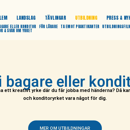
LEM
LANDSLAG
TÄVLINGAR
UTBILDNING
PRESS & NY
BAGARE ELLER KONDITOR
FÖR LÄRARE
TA EMOT PRAKTIKANTER
UTBILDNINGSFIL
OR & SVAR OM YRKET
i bagare eller kondi
 ha ett kreativt yrke där du får jobba med händerna? Då ka
och konditoryrket vara något för dig.
MER OM UTBILDNINGAR