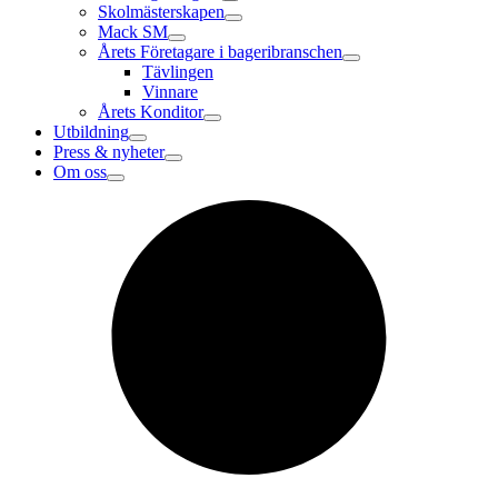
Skolmästerskapen
Mack SM
Årets Företagare i bageribranschen
Tävlingen
Vinnare
Årets Konditor
Utbildning
Press & nyheter
Om oss