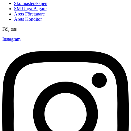
Skolmästerskapen
SM Unga Bagare
Årets Företagare
Årets Konditor
Följ oss
Instagram