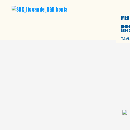
MED
BERE
ÅRET
TÄV