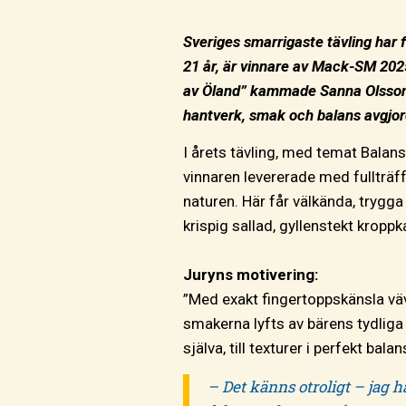
Sveriges smarrigaste tävling har
21 år, är vinnare av Mack-SM 202
av Öland” kammade Sanna Olsson f
hantverk, smak och balans avgjor
I årets tävling, med temat Balans
vinnaren levererade med fullträff
naturen. Här får välkända, trygga
krispig sallad, gyllenstekt kroppk
Juryns motivering:
”Med exakt fingertoppskänsla vävs
smakerna lyfts av bärens tydliga 
själva, till texturer i perfekt b
– Det känns otroligt – jag h