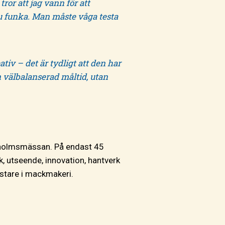
ror att jag vann för att
u funka. Man måste våga testa
iv – det är tydligt att den har
n välbalanserad måltid, utan
kholmsmässan. På endast 45
, utseende, innovation, hantverk
ästare i mackmakeri.