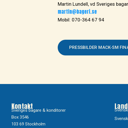
Martin Lundell, vd Sveriges baga
martin@bageri.se
Mobil: 070-364 67 94
PRESSBILDER MACK-SM FIN
Kontakt
Land
Svensk
Sveriges bagare & konditorer
Box 3546
Svensk
103 69 Stockholm