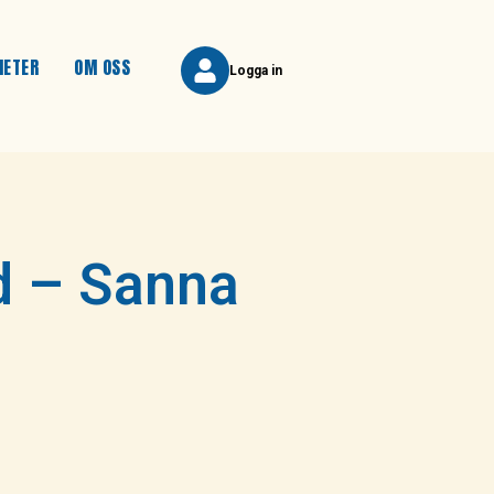
HETER
OM OSS
Logga in
d – Sanna