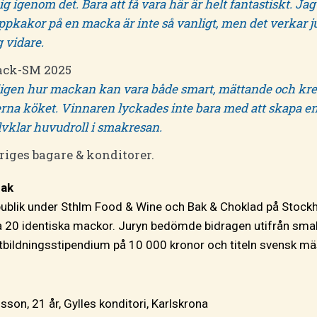
 igenom det. Bara att få vara här är helt fantastiskt. Jag t
ppkakor på en macka är inte så vanligt, men det verkar j
g vidare.
ack-SM 2025
kligen hur mackan kan vara både smart, mättande och kreat
derna köket. Vinnaren lyckades inte bara med att skapa e
jälvklar huvudroll i smakresan.
riges bagare & konditorer.
mak
ublik under Sthlm Food & Wine och Bak & Choklad på Stoc
apa 20 identiska mackor. Juryn bedömde bidragen utifrån smak
 utbildningsstipendium på 10 000 kronor och titeln svensk m
sson, 21 år, Gylles konditori, Karlskrona