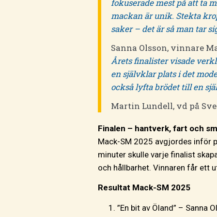
fokuserade mest på att ta mig
mackan är unik. Stekta kro
saker – det är så man tar si
Sanna Olsson, vinnare M
Årets finalister visade ver
en självklar plats i det mo
också lyfta brödet till en s
Martin Lundell, vd på Sve
Finalen – hantverk, fart och s
Mack-SM 2025 avgjordes inför p
minuter skulle varje finalist sk
och hållbarhet. Vinnaren får ett
Resultat Mack-SM 2025
”En bit av Öland” – Sanna Ol