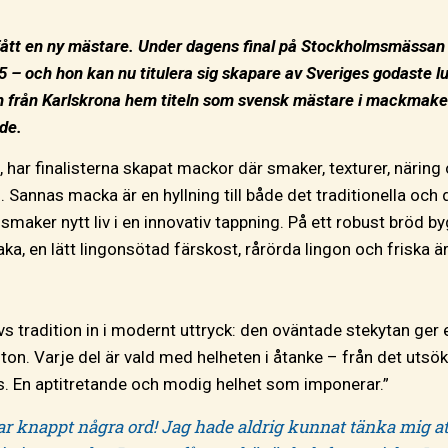
 fått en ny mästare. Under dagens final på Stockholmsmässan s
5 – och hon kan nu titulera sig skapare av Sveriges godaste 
rån Karlskrona hem titeln som svensk mästare i mackmakeri i
de.
, har finalisterna skapat mackor där smaker, texturer, närin
. Sannas macka är en hyllning till både det traditionella och 
 smaker nytt liv i en innovativ tappning. På ett robust bröd
aka, en lätt lingonsötad färskost, rårörda lingon och friska 
 tradition in i modernt uttryck: den oväntade stekytan ger e
ton. Varje del är vald med helheten i åtanke – från det utsök
alans. En aptitretande och modig helhet som imponerar.”
ar knappt några ord! Jag hade aldrig kunnat tänka mig att