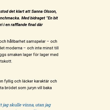
tod det klart att Sanna Olsson,
lunchmacka. Med bidraget ”En bit
 en rafflande final där
g och hållbarhet samspelar – och
det moderna – och inte minst till
 byggs smaken lager för lager med
ärtskott.
n fyllig och läcker karaktär och
ta brödet som juryn vill baka
 jag skulle vinna, utan jag