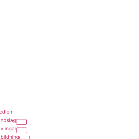
edlem
andslag
vlingar
bildning