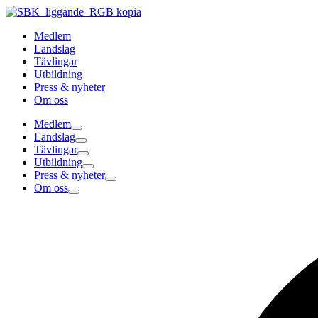
Hoppa
till
Medlem
innehåll
Landslag
Tävlingar
Utbildning
Press & nyheter
Om oss
Medlem
Landslag
Tävlingar
Utbildning
Press & nyheter
Om oss