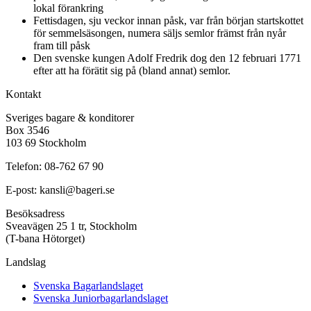
lokal förankring
Fettisdagen, sju veckor innan påsk, var från början startskottet
för semmelsäsongen, numera säljs semlor främst från nyår
fram till påsk
Den svenske kungen Adolf Fredrik dog den 12 februari 1771
efter att ha förätit sig på (bland annat) semlor.
Kontakt
Sveriges bagare & konditorer
Box 3546
103 69 Stockholm
Telefon: 08-762 67 90
E-post: kansli@bageri.se
Besöksadress
Sveavägen 25 1 tr, Stockholm
(T-bana Hötorget)
Landslag
Svenska Bagarlandslaget
Svenska Juniorbagarlandslaget