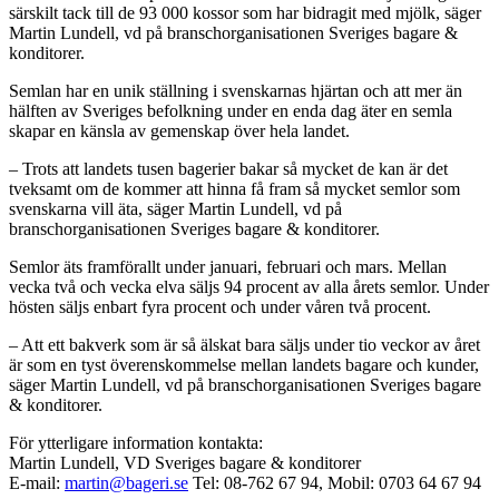
särskilt tack till de 93 000 kossor som har bidragit med mjölk, säger
Martin Lundell, vd på branschorganisationen Sveriges bagare &
konditorer.
Semlan har en unik ställning i svenskarnas hjärtan och att mer än
hälften av Sveriges befolkning under en enda dag äter en semla
skapar en känsla av gemenskap över hela landet.
– Trots att landets tusen bagerier bakar så mycket de kan är det
tveksamt om de kommer att hinna få fram så mycket semlor som
svenskarna vill äta, säger Martin Lundell, vd på
branschorganisationen Sveriges bagare & konditorer.
Semlor äts framförallt under januari, februari och mars. Mellan
vecka två och vecka elva säljs 94 procent av alla årets semlor. Under
hösten säljs enbart fyra procent och under våren två procent.
– Att ett bakverk som är så älskat bara säljs under tio veckor av året
är som en tyst överenskommelse mellan landets bagare och kunder,
säger Martin Lundell, vd på branschorganisationen Sveriges bagare
& konditorer.
För ytterligare information kontakta:
Martin Lundell, VD Sveriges bagare & konditorer
E-mail:
martin@bageri.se
Tel: 08-762 67 94, Mobil: 0703 64 67 94