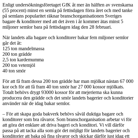
Enligt undersökningsföretaget GfK åt mer än hälften av svenskarna
(55 procent) minst en semla på fettisdagen förra året och med tanke
på semlans popularitet räknar branschorganisationen Sveriges
bagare & konditorer med att det även i år kommer ätas minst 5
miljoner semlor bara på fettisdagen idag den 28 februari.
När landets alla bagare och konditorer bakar fem miljoner semlor
går det åt:
125 ton mandelmassa
200 ton grädde
2,5 ton kardemumma
200 ton vetemjöl
40 ton smör
För att få fram dessa 200 ton grädde har man mjölkat nästan 67 000
kor och för att få fram 40 ton smör har 27 000 kossor mjölkats.
Totalt behövs drygt 93000 kossor för att mejerierna ska kunna
producera den grädde och det smör landets bagerier och konditorier
använder när de idag bakar semlor.
– För att skapa goda bakverk behövs såväl duktiga bagare och
konditorer som bra råvaror. Som branschorganisation arbetar vi för
att göra det enklare att driva bageri och konditori. Vi vill därför
passa på att tacka alla som gör det möjligt för landets bagerier och
konditorier att baka på fina råvaror och skickar därför just idag ett