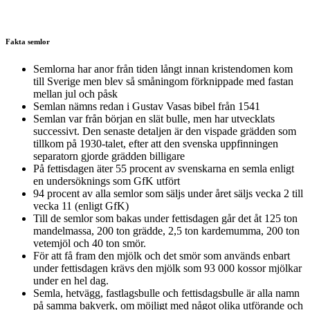
Fakta semlor
Semlorna har anor från tiden långt innan kristendomen kom
till Sverige men blev så småningom förknippade med fastan
mellan jul och påsk
Semlan nämns redan i Gustav Vasas bibel från 1541
Semlan var från början en slät bulle, men har utvecklats
successivt. Den senaste detaljen är den vispade grädden som
tillkom på 1930-talet, efter att den svenska uppfinningen
separatorn gjorde grädden billigare
På fettisdagen äter 55 procent av svenskarna en semla enligt
en undersöknings som GfK utfört
94 procent av alla semlor som säljs under året säljs vecka 2 till
vecka 11 (enligt GfK)
Till de semlor som bakas under fettisdagen går det åt 125 ton
mandelmassa, 200 ton grädde, 2,5 ton kardemumma, 200 ton
vetemjöl och 40 ton smör.
För att få fram den mjölk och det smör som används enbart
under fettisdagen krävs den mjölk som 93 000 kossor mjölkar
under en hel dag.
Semla, hetvägg, fastlagsbulle och fettisdagsbulle är alla namn
på samma bakverk, om möjligt med något olika utförande och