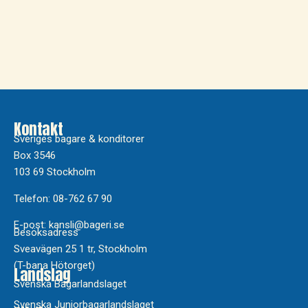
Finalister Årets Konditor 2015
Anders Oskarsson
Anicka LArsson
Frida Leijon
Weilu Wang
Diana Lund
Kontakt
Sveriges bagare & konditorer
Box 3546
103 69 Stockholm
Telefon: 08-762 67 90
E-post: kansli@bageri.se
Besöksadress
Sveavägen 25 1 tr, Stockholm
(T-bana Hötorget)
Landslag
Svenska Bagarlandslaget
Svenska Juniorbagarlandslaget