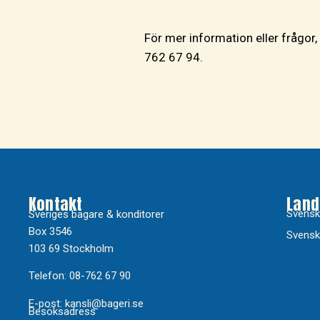
För mer information eller frågor
762 67 94.
Kontakt
Land
Svensk
Sveriges bagare & konditorer
Box 3546
Svensk
103 69 Stockholm
Telefon: 08-762 67 90
E-post: kansli@bageri.se
Besöksadress