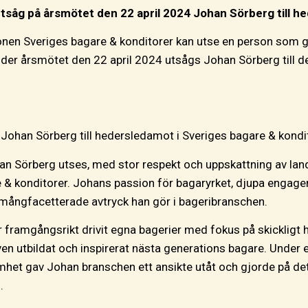
tsåg på årsmötet den 22 april 2024 Johan Sörberg till h
nen Sveriges bagare & konditorer kan utse en person som gj
nder årsmötet den 22 april 2024 utsågs Johan Sörberg till
 Johan Sörberg till hedersledamot i Sveriges bagare & kondi
n Sörberg utses, med stor respekt och uppskattning av lande
e & konditorer. Johans passion för bagaryrket, djupa enga
mångfacetterade avtryck han gör i bageribranschen.
r framgångsrikt drivit egna bagerier med fokus på skickligt
ven utbildat och inspirerat nästa generations bagare. Under 
het gav Johan branschen ett ansikte utåt och gjorde på det 
.