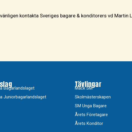
, vänligen kontakta Sveriges bagare & konditorers vd Martin 
slag
Tävlingar
a Bagarlandslaget
Mack SM
a Juniorbagarlandslaget
Skolmästerskapen
SM Unga Bagare
Årets Företagare
Årets Konditor