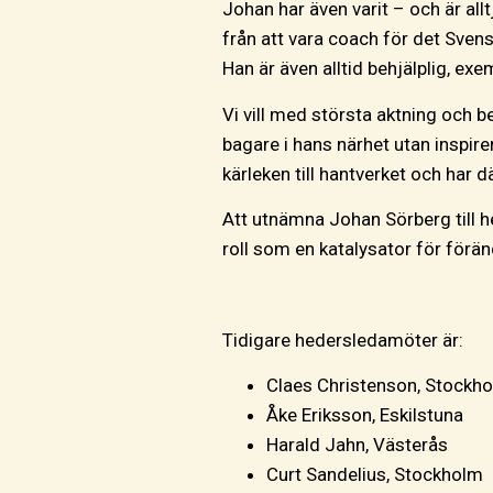
Johan har även varit – och är al
från att vara coach för det Sven
Han är även alltid behjälplig, e
Vi vill med största aktning och b
bagare i hans närhet utan inspirer
kärleken till hantverket och har
Att utnämna Johan Sörberg till he
roll som en katalysator för förä
Tidigare hedersledamöter är:
Claes Christenson, Stockh
Åke Eriksson, Eskilstuna
Harald Jahn, Västerås
Curt Sandelius, Stockholm