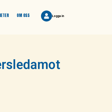
HETER
OM OSS
Logga in
ersledamot