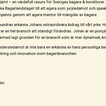
ltjämt – en värdefull resurs för Sveriges bagare & konditor
ska Bagarlandslaget till att agera som juryledamot och spea
xempelvis genom att agera mentor till mängder av bagare.
eundran erkänna Johans extraordinära bidrag till vårt yrke. Ha
ar en hel bransch att ständigt förändras. Johan är en pionjär 
 därmed lagt grunden för en bransch som är mer dynamisk, kre
dersledamot är inte bara en erkänsla av hans personliga bedri
ndring och innovation inom bageribranschen.
olm