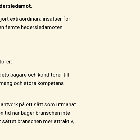
edersledamot.
ort extraordinära insatser för
 den femte hedersledamoten
torer:
ts bagare och konditorer till
gemang och stora kompetens
 hantverk på ett sätt som utmanat
en tid när bageribranschen inte
sättet branschen mer attraktiv,