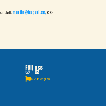
martin@bageri.se,
Lundell,
08-
Följ oss
SBK in english