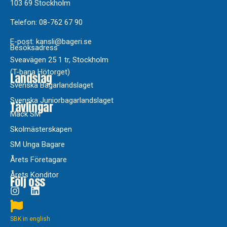
103 69 Stockholm
Telefon: 08-762 67 90
E-post: kansli@bageri.se
Besöksadress
Sveavägen 25 1 tr, Stockholm
(T-bana Hötorget)
Landslag
Svenska Bagarlandslaget
Svenska Juniorbagarlandslaget
Tävlingar
Mack SM
Skolmästerskapen
SM Unga Bagare
Årets Företagare
Årets Konditor
Följ oss
SBK in english