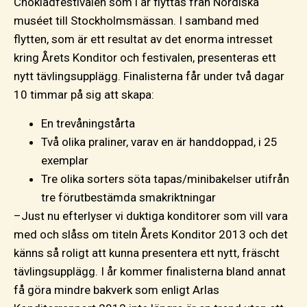
Chokladfestivalen som i år flyttas från Nordiska
muséet till Stockholmsmässan. I samband med
flytten, som är ett resultat av det enorma intresset
kring Årets Konditor och festivalen, presenteras ett
nytt tävlingsupplägg. Finalisterna får under två dagar
10 timmar på sig att skapa:
En trevåningstårta
Två olika praliner, varav en är handdoppad, i 25
exemplar
Tre olika sorters söta tapas/minibakelser utifrån
tre förutbestämda smakriktningar
–Just nu efterlyser vi duktiga konditorer som vill vara
med och slåss om titeln Årets Konditor 2013 och det
känns så roligt att kunna presentera ett nytt, fräscht
tävlingsupplägg. I år kommer finalisterna bland annat
få göra mindre bakverk som enligt Arlas