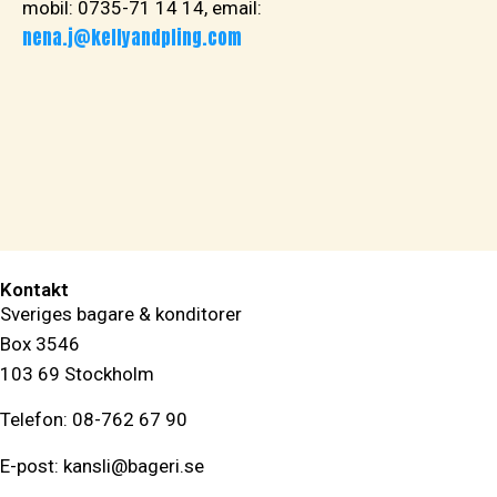
mobil: 0735-71 14 14, email:
nena.j@kellyandpling.com
Finalister Årets Konditor 2018
Magdalena Larsson
Anna Josefsson
Andrea Olsson
Disa Molin
Franciane
Kontakt
Sveriges bagare & konditorer
Box 3546
103 69 Stockholm
Telefon: 08-762 67 90
E-post: kansli@bageri.se