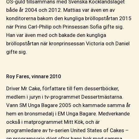
OS-guld tillsammans med Svenska Kocklandslaget
både år 2004 och 2012. Mattias var även en av
konditorerna bakom den kungliga bröllopstårtan 2015
när Prins Carl-Philip och Prinsessan Sofia gifte sig.
Han var även med och bakade den kungliga
bröllopstårtan när kronprinsessan Victoria och Daniel
gifte sig.
Roy Fares, vinnare 2010
Driver Mr Cake, författare till fem dessertböcker,
medlem i juryn i tv-programmet Dessertmästarna.
Vann SM Unga Bagare 2005 och kammade samma år
hem en bronsmedalj i EM Unga Bagare. Medverkande
också i matprogrammet Mitt Kök, och är
programledare av tv-serien United States of Cakes –
en programserie döpt efter hans bok med samma