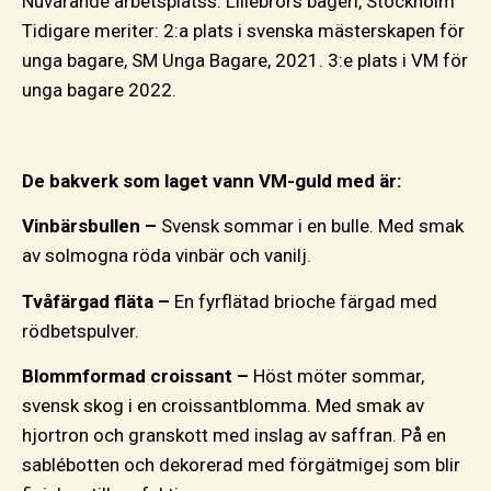
Nuvarande arbetsplatss: Lillebrors bageri, Stockholm
Tidigare meriter: 2:a plats i svenska mästerskapen för
unga bagare, SM Unga Bagare, 2021. 3:e plats i VM för
unga bagare 2022.
De bakverk som laget vann VM-guld med är:
Vinbärsbullen –
Svensk sommar i en bulle. Med smak
av solmogna röda vinbär och vanilj.
Tvåfärgad fläta –
En fyrflätad brioche färgad med
rödbetspulver.
Blommformad croissant –
Höst möter sommar,
svensk skog i en croissantblomma. Med smak av
hjortron och granskott med inslag av saffran. På en
sablébotten och dekorerad med förgätmigej som blir