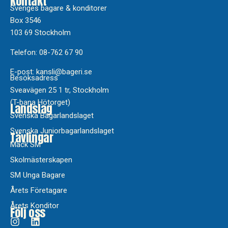
Kontakt
Sveriges bagare & konditorer
Box 3546
103 69 Stockholm
Telefon: 08-762 67 90
E-post: kansli@bageri.se
Besöksadress
Sveavägen 25 1 tr, Stockholm
(T-bana Hötorget)
Landslag
Svenska Bagarlandslaget
Svenska Juniorbagarlandslaget
Tävlingar
Mack SM
Skolmästerskapen
SM Unga Bagare
Årets Företagare
Årets Konditor
Följ oss