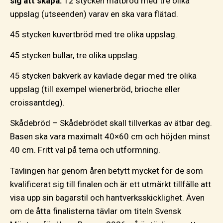
sig att skapa:
12 stycken matbröd med tre olika
uppslag (utseenden) varav en ska vara flätad.
45 stycken kuvertbröd med tre olika uppslag.
45 stycken bullar, tre olika uppslag.
45 stycken bakverk av kavlade degar med tre olika
uppslag (till exempel wienerbröd, brioche eller
croissantdeg).
Skådebröd – Skådebrödet skall tillverkas av ätbar deg.
Basen ska vara maximalt 40×60 cm och höjden minst
40 cm. Fritt val på tema och utformning.
Tävlingen har genom åren betytt mycket för de som
kvalificerat sig till finalen och är ett utmärkt tillfälle att
visa upp sin bagarstil och hantverksskicklighet. Även
om de åtta finalisterna tävlar om titeln Svensk