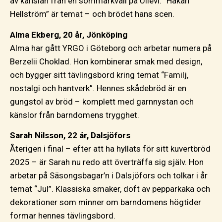
av känslan från en sommarkväll på Ullevi. “Håkan
Hellström” är temat – och brödet hans scen.
Alma Ekberg, 20 år, Jönköping
Alma har gått YRGO i Göteborg och arbetar numera på
Berzelii Choklad. Hon kombinerar smak med design,
och bygger sitt tävlingsbord kring temat “Familj,
nostalgi och hantverk”. Hennes skådebröd är en
gungstol av bröd – komplett med garnnystan och
känslor från barndomens trygghet.
Sarah Nilsson, 22 år, Dalsjöfors
Återigen i final – efter att ha hyllats för sitt kuvertbröd
2025 – är Sarah nu redo att överträffa sig själv. Hon
arbetar på Säsongsbagar’n i Dalsjöfors och tolkar i år
temat “Jul”. Klassiska smaker, doft av pepparkaka och
dekorationer som minner om barndomens högtider
formar hennes tävlingsbord.