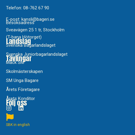
Telefon: 08-762 67 90
E-post: kansli@bageri.se
Besöksadress
Sveavägen 25 1 tr, Stockholm
(T-bana Hötorget)
Landslag
Svenska Bagarlandslaget
Svenska Juniorbagarlandslaget
Tävlingar
Mack SM
Skolmästerskapen
SM Unga Bagare
Årets Företagare
Årets Konditor
Följ oss
SBK in english