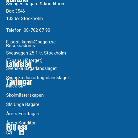
Sveriges bagare & konditorer
Box 3546
103 69 Stockholm
Telefon: 08-762 67 90
E-post: kansli@bageri.se
Besöksadress
Sveavägen 25 1 tr, Stockholm
(T-bana Hötorget)
Landslag
Svenska Bagarlandslaget
Svenska Juniorbagarlandslaget
Tävlingar
Mack SM
Skolmästerskapen
SM Unga Bagare
Årets Företagare
Årets Konditor
Följ oss