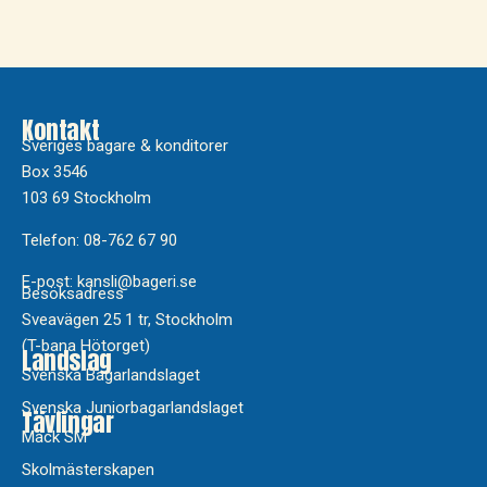
Kontakt
Sveriges bagare & konditorer
Box 3546
103 69 Stockholm
Telefon: 08-762 67 90
E-post: kansli@bageri.se
Besöksadress
Sveavägen 25 1 tr, Stockholm
(T-bana Hötorget)
Landslag
Svenska Bagarlandslaget
Svenska Juniorbagarlandslaget
Tävlingar
Mack SM
Skolmästerskapen