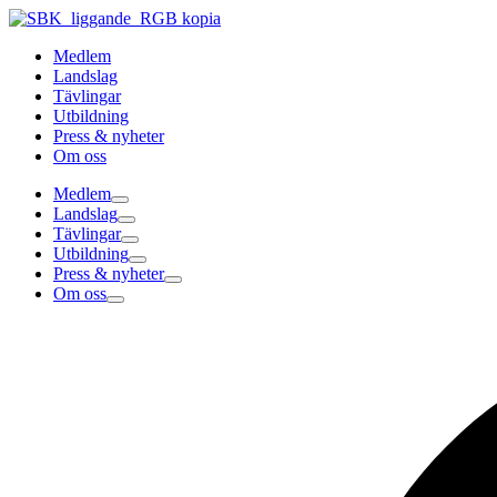
Hoppa
till
Medlem
innehåll
Landslag
Tävlingar
Utbildning
Press & nyheter
Om oss
Medlem
Landslag
Tävlingar
Utbildning
Press & nyheter
Om oss