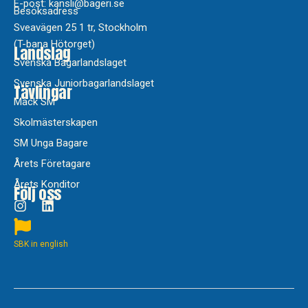
E-post: kansli@bageri.se
Besöksadress
Sveavägen 25 1 tr, Stockholm
(T-bana Hötorget)
Landslag
Svenska Bagarlandslaget
Svenska Juniorbagarlandslaget
Tävlingar
Mack SM
Skolmästerskapen
SM Unga Bagare
Årets Företagare
Årets Konditor
Följ oss
SBK in english