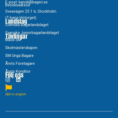
E-post: kansli@bageri.se
Besöksadress
Sveavägen 25 1 tr, Stockholm
(T-bana Hötorget)
Landslag
Svenska Bagarlandslaget
Svenska Juniorbagarlandslaget
Tävlingar
Mack SM
Skolmästerskapen
SM Unga Bagare
Årets Företagare
Årets Konditor
Följ oss
SBK in english