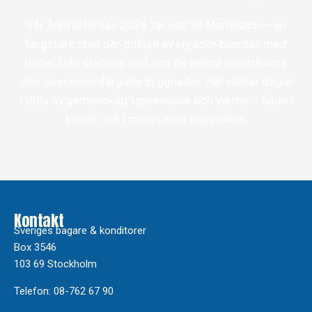
Vår årsträffsresa 2026 tar oss till Marrakech – en
färgstark stad där doften av kryddor blandas med
ljudet från stadens sorl och de varma solstrålarna
vilar över rosenfärgade byggnader. Här väntar dagar
fyllda av gemenskap, upplevelser och värme – både i
klimat och i mötet med människor.
Kontakt
Sveriges bagare & konditorer
Box 3546
103 69 Stockholm
Telefon: 08-762 67 90