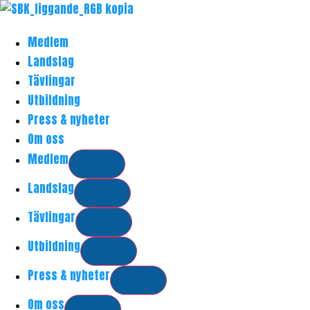
Hoppa
till
Medlem
innehåll
Landslag
Tävlingar
Utbildning
Press & nyheter
Om oss
Medlem
Landslag
Tävlingar
Utbildning
Press & nyheter
Om oss